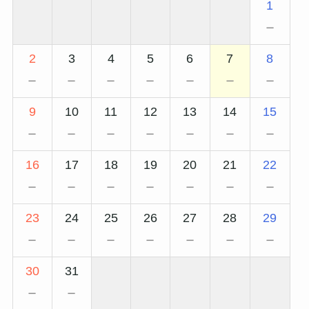
1
－
2
3
4
5
6
7
8
－
－
－
－
－
－
－
9
10
11
12
13
14
15
－
－
－
－
－
－
－
16
17
18
19
20
21
22
－
－
－
－
－
－
－
23
24
25
26
27
28
29
－
－
－
－
－
－
－
30
31
－
－