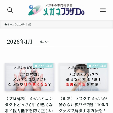
ホーム
2026年
1月
2026年1月
– date –
メガネの知識
メガネの知識
【プロ解説】メガネとコン
【即効】マスクでメガネが
タクトどっちが目が悪くな
曇らない裏ワザ7選！100均
る？視力低下を防ぐ正しい
グッズで解決する方法も！